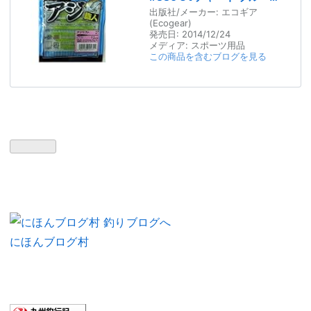
Flk. 11530
出版社/メーカー:
エコギア
(Ecogear)
発売日:
2014/12/24
メディア:
スポーツ用品
この商品を含むブログを見る
にほんブログ村