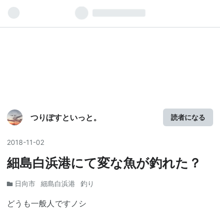
つりぽすといっと。
読者になる
2018
-
11
-
02
細島白浜港にて変な魚が釣れた？
日向市
細島白浜港
釣り
どうも一般人ですノシ