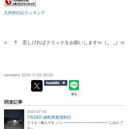
九州釣行記ランキング
< ↑ 宜しければクリックをお願いしますｍ（_ _）ｍ
turimemo
2018-11-02 00:00
関連記事
2023-07-29
7月28日 細島商業港釣行
どうも一般人です ノシ ーーーーーーーーーーーーー にほんブ
ロ…