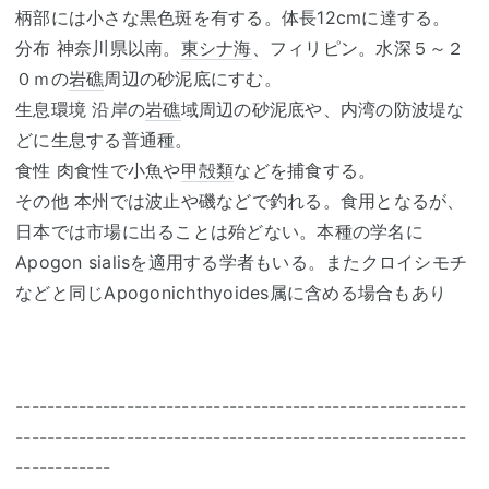
柄部には小さな黒色斑を有する。体長12cmに達する。
分布 神奈川県以南。
東シナ海
、フィリピン。水深５～２
０ｍの
岩礁
周辺の砂泥底にすむ。
生息環境 沿岸の
岩礁
域周辺の砂泥底や、内湾の防波堤な
どに生息する普通種。
食性 肉食性で小魚や
甲殻類
などを捕食する。
その他 本州では波止や磯などで釣れる。食用となるが、
日本では市場に出ることは殆どない。本種の学名に
Apogon sialisを適用する学者もいる。またクロイシモチ
などと同じApogonichthyoides属に含める場合もあり
---------------------------------------------------------
---------------------------------------------------------
------------